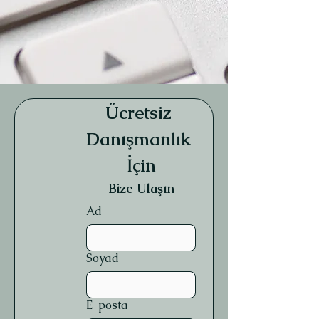
Ücretsiz 
Danışmanlık 
İçin
Bize Ulaşın
Ad
Soyad
E-posta