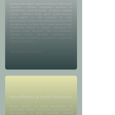
İşletmenizin dijital satış kanallarını baştan sona
yönetiyor, e-ticaret altyapınızı kuruyor ve
ürünlerinizi pazaryerlerine sorunsuz şekilde
entegre ediyoruz. Ürün girişi, optimizasyonu,
fiyat analizi ve stok yönetimi ile satış
süreçlerinizi verimli hale getirirken, sanal POS
entegrasyonu ve bayi XML optimizasyonu gibi
çözümlerle ödeme ve dağıtım süreçlerini de
güvence altına alıyoruz. Tüm bu hizmetler,
kullanıcı dostu alışveriş deneyimi ve
operasyonel verimlilik sağlayarak satışlarınızı
artırmayı hedefler.
Bilgi almak için​ tıklayınız
Sosyal Medya & İçerik Pazarlama
Sosyal medya ve içerik pazarlama ile
markanızın dijital dünyadaki görünürlüğünü
güçlendiriyor ve hedef kitlenizle anlamlı