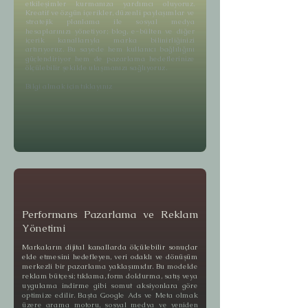
etkileşimler kurmanıza yardımcı oluyoruz.
Kreatif ve özgün içerikler, düzenli paylaşımlar ve
stratejik planlama ile sosyal medya
hesaplarınızı yönetiyor; blog, e-bülten ve diğer
içerik kanallarıyla marka bilinirliğinizi
artırıyoruz. Bu sayede hem kullanıcı bağlılığını
güçlendiriyor hem de pazarlama hedeflerinize
ölçülebilir şekilde ulaşmanızı sağlıyoruz.
Bilgi almak için tıklayınız
Performans Pazarlama ve Reklam
Yönetimi
Markaların dijital kanallarda ölçülebilir sonuçlar
elde etmesini hedefleyen, veri odaklı ve dönüşüm
merkezli bir pazarlama yaklaşımıdır. Bu modelde
reklam bütçesi; tıklama, form doldurma, satış veya
uygulama indirme gibi somut aksiyonlara göre
optimize edilir. Başta Google Ads ve Meta olmak
üzere arama motoru, sosyal medya ve yeniden