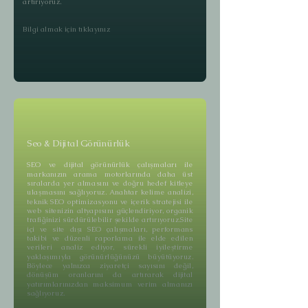
artırıyoruz.
Bilgi almak için tıklayınız
Seo & Dijital Görünürlük
SEO ve dijital görünürlük çalışmaları ile
markanızın arama motorlarında daha üst
sıralarda yer almasını ve doğru hedef kitleye
ulaşmasını sağlıyoruz. Anahtar kelime analizi,
teknik SEO optimizasyonu ve içerik stratejisi ile
web sitenizin altyapısını güçlendiriyor, organik
trafiğinizi sürdürülebilir şekilde artırıyoruz.Site
içi ve site dışı SEO çalışmaları, performans
takibi ve düzenli raporlama ile elde edilen
verileri analiz ediyor, sürekli iyileştirme
yaklaşımıyla görünürlüğünüzü büyütüyoruz.
Böylece yalnızca ziyaretçi sayısını değil,
dönüşüm oranlarını da artırarak dijital
yatırımlarınızdan maksimum verim almanızı
sağlıyoruz.