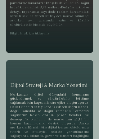
pazarlama kanalları aktif şekilde kullanılır. Doğru
hedef kitle analizi, A/B testleri, dönüşüm takibi ve
detaylı raporlama sayesinde reklam harcamaları
verimli şekilde yönetilir; böylece marka bilinirliği
artarken aynı zamanda satış ve kârlılık
sürdürülebilir biçimde büyütülür.
Bilgi almak için tıklayınız
Dijital Strateji & Marka Yönetimi
Markanızın dijital dünyadaki konumunu
güçlendirmek ve sürdürülebilir büyüme
sağlamak için kapsamlı stratejiler oluşturuyoruz.
Hedef kitlenizi detaylı analiz ederek doğru mesajı,
doğru kanalda ve doğru zamanda iletmenizi
sağlıyoruz. Rakip analizi, pazar trendleri ve
demografik planlama ile markanızın güçlü bir
konum kazanmasına destek oluyoruz. Ayrıca
marka kimliğinizin tüm dijital temas noktalarında
tutarlı ve etkileyici şekilde yansıtılmasını
sağlayarak, bilinirlik, güven ve müşteri bağlılığını