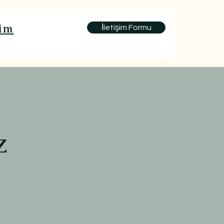
şim
İletişim Formu
iz