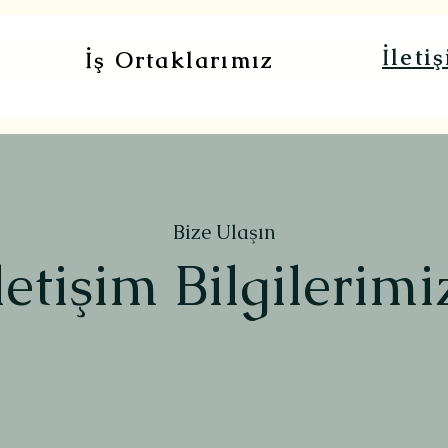
İleti
İş Ortaklarımız
Bize Ulaşın
letişim Bilgilerim