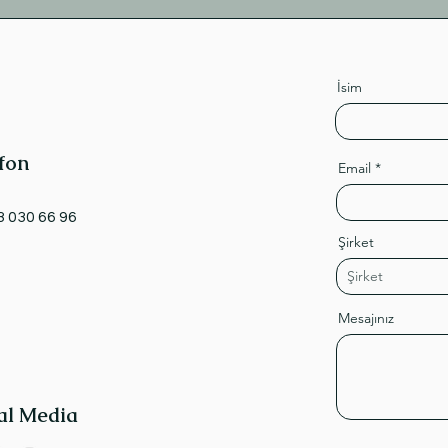
İsim
fon
Email
3 030 66 96
Şirket
Mesajınız
al Media