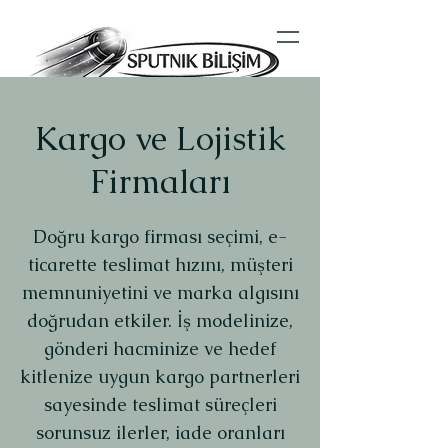
Kargo ve Lojistik
Firmaları
Doğru kargo firması seçimi, e-
ticarette teslimat hızını, müşteri
memnuniyetini ve marka algısını
doğrudan etkiler. İş modelinize,
gönderi hacminize ve hedef
kitlenize uygun kargo partnerleri
sayesinde teslimat süreçleri
sorunsuz ilerler, iade oranları